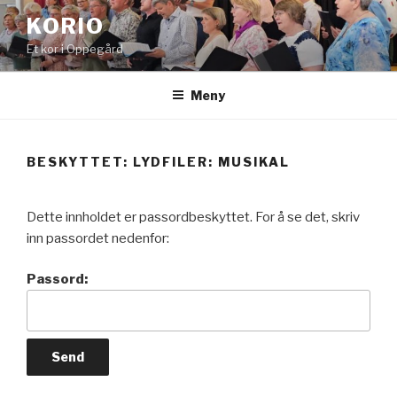
Gå
KORIO
til
Et kor i Oppegård
innhold
Meny
BESKYTTET: LYDFILER: MUSIKAL
Dette innholdet er passordbeskyttet. For å se det, skriv
inn passordet nedenfor:
Passord: