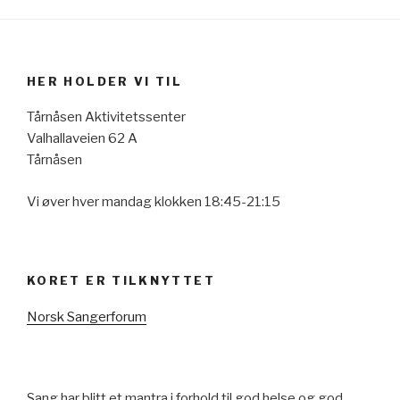
HER HOLDER VI TIL
Tårnåsen Aktivitetssenter
Valhallaveien 62 A
Tårnåsen
Vi øver hver mandag klokken 18:45-21:15
KORET ER TILKNYTTET
Norsk Sangerforum
Sang har blitt et mantra i forhold til god helse og god