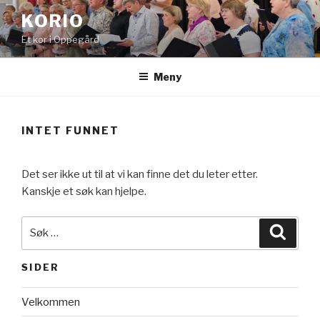
Gå
KORIO
til
Et kor i Oppegård
innhold
Meny
INTET FUNNET
Det ser ikke ut til at vi kan finne det du leter etter.
Kanskje et søk kan hjelpe.
Søk
Søk
etter:
SIDER
Velkommen