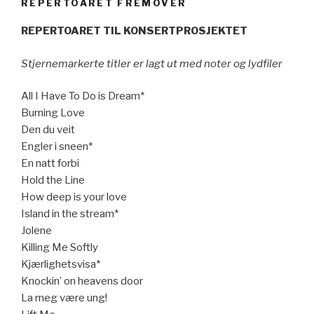
REPERTOARET FREMOVER
REPERTOARET TIL KONSERTPROSJEKTET
Stjernemarkerte titler er lagt ut med noter og lydfiler
All I Have To Do is Dream*
Burning Love
Den du veit
Engler i sneen*
En natt forbi
Hold the Line
How deep is your love
Island in the stream*
Jolene
Killing Me Softly
Kjærlighetsvisa*
Knockin’ on heavens door
La meg være ung!